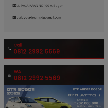
JL. PAJAJARAN NO 100 A, Bogor
buildyourdreamsid@gmail.com
Call
0812 2992 5569
WA
0812 2992 5569